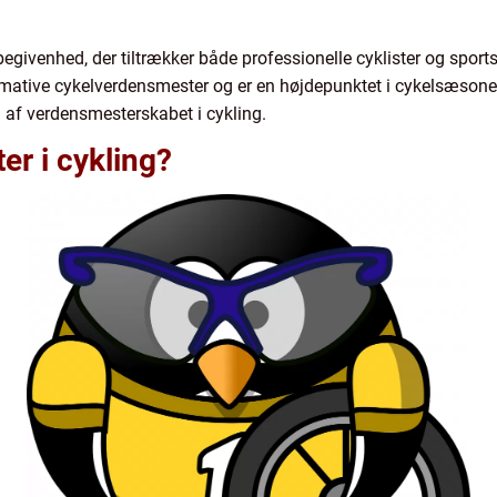
egivenhed, der tiltrækker både professionelle cyklister og sportse
timative cykelverdensmester og er en højdepunktet i cykelsæsonen.
n af verdensmesterskabet i cykling.
r i cykling?