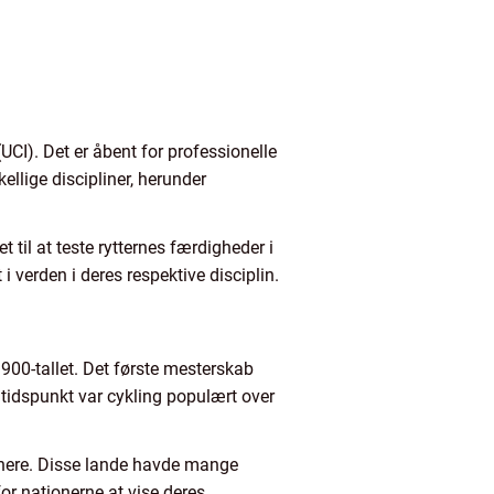
UCI). Det er åbent for professionelle
ellige discipliner, herunder
 til at teste rytternes færdigheder i
 verden i deres respektive disciplin.
1900-tallet. Det første mesterskab
idspunkt var cykling populært over
ienere. Disse lande havde mange
or nationerne at vise deres