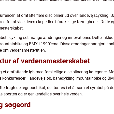
rrencen at omfatte flere discipliner ud over landevejscykling. B
hed for at vise deres ekspertise i forskellige færdigheder. Dette
smesterskabet.
bet i cykling set mange ændringer og innovationer. Dette inklud
 mountainbike og BMX i 1990’erne. Disse ændringer har gjort ko
ere om verdensmestertitlen.
tur af verdensmesterskabet
g et omfattende løb med forskellige discipliner og kategorier. M
de konkurrencer i landevejsløb, banecykling, mountainbike og BM
tertragtede regnbuetrikot, der bæres i et år som et symbol på de
lsporten og er genkendelige over hele verden.
g søgeord