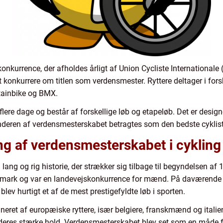
nkurrence, der afholdes årligt af Union Cycliste Internationale (
at konkurrere om titlen som verdensmester. Ryttere deltager i forsk
tainbike og BMX.
re dage og består af forskellige løb og etapeløb. Det er designet
Vinderen af verdensmesterskabet betragtes som den bedste cyklist i
g af verdensmesterskabet i cykling
ang og rig historie, der strækker sig tilbage til begyndelsen af 
nmark og var en landevejskonkurrence for mænd. På daværende t
lev hurtigt et af de mest prestigefyldte løb i sporten.
mineret af europæiske ryttere, især belgiere, franskmænd og ital
r deres stærke hold. Verdensmesterskabet blev set som en måde f