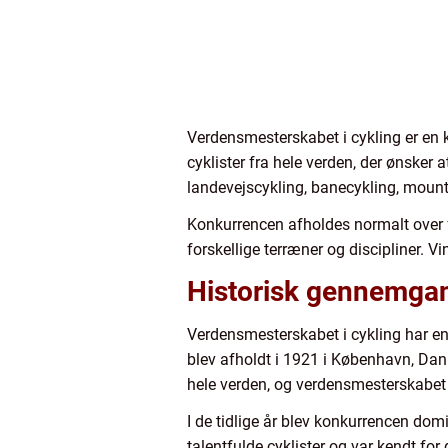
Verdensmesterskabet i cykling er en ko
cyklister fra hele verden, der ønsker 
landevejscykling, banecykling, moun
Konkurrencen afholdes normalt over fle
forskellige terræner og discipliner. 
Historisk gennemgan
Verdensmesterskabet i cykling har en l
blev afholdt i 1921 i København, Da
hele verden, og verdensmesterskabet b
I de tidlige år blev konkurrencen do
talentfulde cyklister og var kendt fo