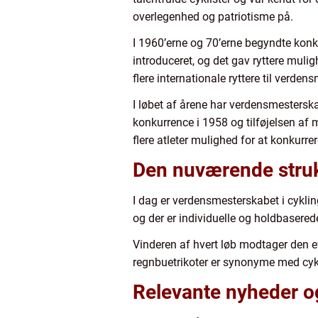
overlegenhed og patriotisme på.
I 1960’erne og 70’erne begyndte konku
introduceret, og det gav ryttere mulig
flere internationale ryttere til verden
I løbet af årene har verdensmesterska
konkurrence i 1958 og tilføjelsen af
flere atleter mulighed for at konkurr
Den nuværende struk
I dag er verdensmesterskabet i cyklin
og der er individuelle og holdbasere
Vinderen af hvert løb modtager den ef
regnbuetrikoter er synonyme med cyke
Relevante nyheder o