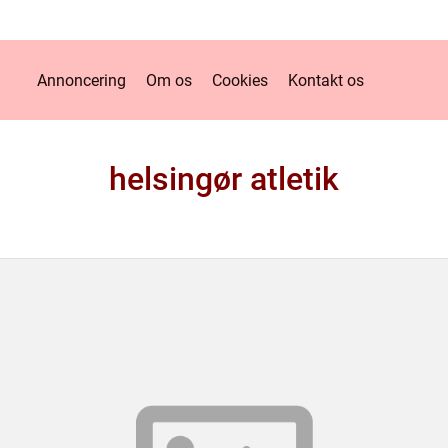
Annoncering
Om os
Cookies
Kontakt os
helsingør atletik