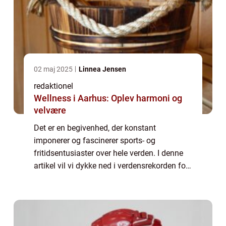
02 maj 2025
Linnea Jensen
redaktionel
Wellness i Aarhus: Oplev harmoni og
velvære
Det er en begivenhed, der konstant
imponerer og fascinerer sports- og
fritidsentusiaster over hele verden. I denne
artikel vil vi dykke ned i verdensrekorden for
højdespring og udforske, hvordan denne
præstation er udviklet over tid. Hvad er
verdensr...