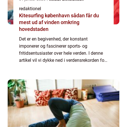
redaktionel
Kitesurfing københavn sådan får du
mest ud af vinden omkring
hovedstaden
Det er en begivenhed, der konstant
imponerer og fascinerer sports- og
fritidsentusiaster over hele verden. I denne
artikel vil vi dykke ned i verdensrekorden for
højdespring og udforske, hvordan denne
præstation er udviklet over tid. Hvad er
verdensr...