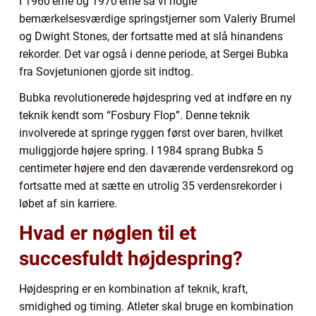
I 1960’erne og 1970’erne så vi nogle
bemærkelsesværdige springstjerner som Valeriy Brumel
og Dwight Stones, der fortsatte med at slå hinandens
rekorder. Det var også i denne periode, at Sergei Bubka
fra Sovjetunionen gjorde sit indtog.
Bubka revolutionerede højdespring ved at indføre en ny
teknik kendt som “Fosbury Flop”. Denne teknik
involverede at springe ryggen først over baren, hvilket
muliggjorde højere spring. I 1984 sprang Bubka 5
centimeter højere end den daværende verdensrekord og
fortsatte med at sætte en utrolig 35 verdensrekorder i
løbet af sin karriere.
Hvad er nøglen til et
succesfuldt højdespring?
Højdespring er en kombination af teknik, kraft,
smidighed og timing. Atleter skal bruge en kombination