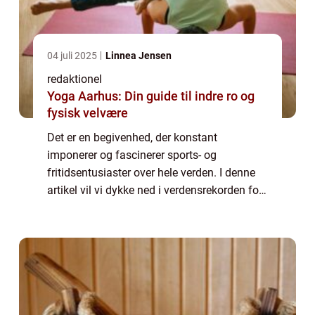
04 juli 2025
Linnea Jensen
redaktionel
Yoga Aarhus: Din guide til indre ro og
fysisk velvære
Det er en begivenhed, der konstant
imponerer og fascinerer sports- og
fritidsentusiaster over hele verden. I denne
artikel vil vi dykke ned i verdensrekorden for
højdespring og udforske, hvordan denne
præstation er udviklet over tid. Hvad er
verdensr...