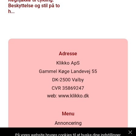
Beskyttelse og stil på to
h...
Adresse
web:
www.klikko.dk
Menu
Annoncering
Om os
På vores website bruges cookies til at huske dine indstillinger,