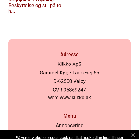
Beskyttelse og stil på to
h...
Adresse
web:
www.klikko.dk
Menu
Annoncering
Om os
På vores website bruges cookies til at huske dine indstillinger,