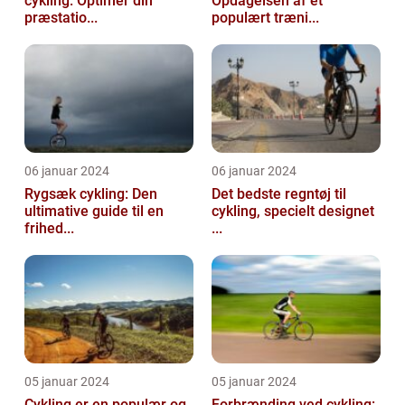
cykling: Optimer din
Opdagelsen af et
præstatio...
populært træni...
06 januar 2024
06 januar 2024
Rygsæk cykling: Den
Det bedste regntøj til
ultimative guide til en
cykling, specielt designet
frihed...
...
05 januar 2024
05 januar 2024
Cykling er en populær og
Forbrænding ved cykling: