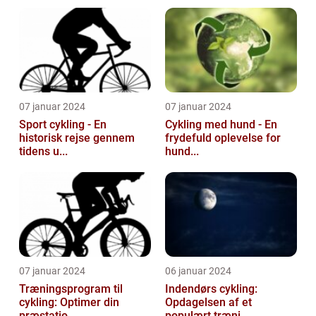
07 januar 2024
07 januar 2024
Sport cykling - En
Cykling med hund - En
historisk rejse gennem
frydefuld oplevelse for
tidens u...
hund...
07 januar 2024
06 januar 2024
Træningsprogram til
Indendørs cykling:
cykling: Optimer din
Opdagelsen af et
præstatio...
populært træni...