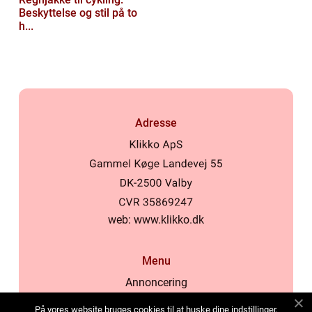
Beskyttelse og stil på to
h...
Adresse
web:
www.klikko.dk
Menu
Annoncering
Om os
På vores website bruges cookies til at huske dine indstillinger,