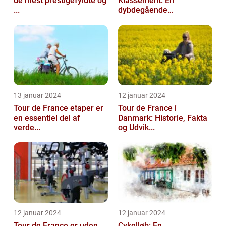
de mest prestigefyldte og
Klassement: En
...
dybdegående
gennemga...
13 januar 2024
12 januar 2024
Tour de France etaper er
Tour de France i
en essentiel del af
Danmark: Historie, Fakta
verde...
og Udvik...
12 januar 2024
12 januar 2024
Tour de France er uden
Cykelløb: En